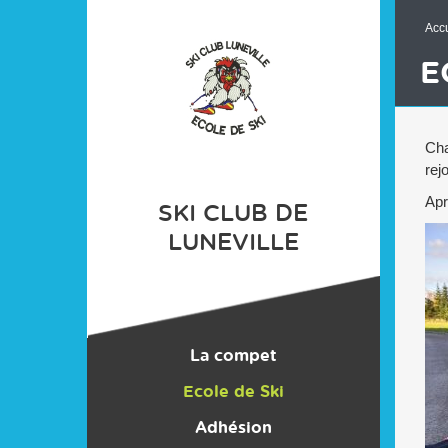
Panneau de gestion des cookies
Accu
E
Cha
rej
Apr
SKI CLUB DE
LUNEVILLE
La compet
Ecole de Ski
Adhésion