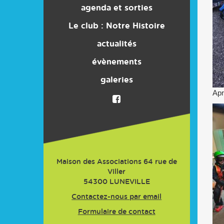
agenda et sorties
Le club : Notre Histoire
actualités
évènements
galeries
Apr
Maison des Associations 64 rue de
Viller
54300
LUNEVILLE
Contactez-nous par email
Formulaire de contact