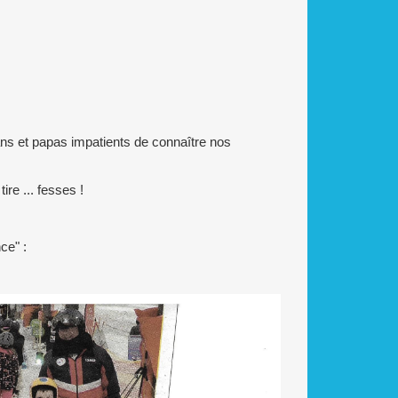
ans et papas impatients de connaître nos
re ... fesses !
ce" :