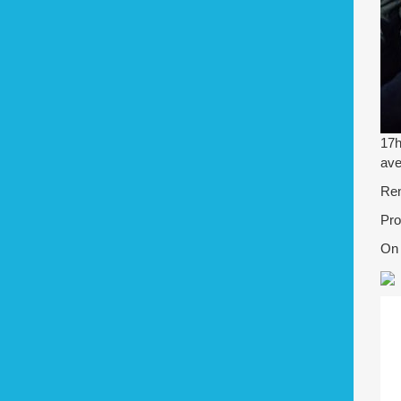
17h
ave
Ren
Pro
On 