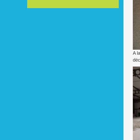
A l
déc